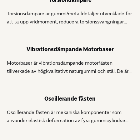
Torsionsdämpare är gummi/metalldetaljer utvecklade för
att ta upp vridmoment, reducera torsionssvängningar
och absorbera stötar i roterande system. Genom att
variera geometri och gummiblandning (t.ex. Shore-
hårdhet) kan vridstyvhet och dämpningsgrad anpassas
Vibrationsdämpande Motorbaser
för att optimera systemets dynamiska egenskaper. De
används för att skydda transmissioner, motorer,
Motorbaser är vibrationsdämpande motorfästen
kopplingar och andra drivlinjekomponenter, och bidrar till
tillverkade av högkvalitativt naturgummi och stål. De är
att minska vibrationer, buller samt risk för skadliga
designade för att absorbera vibrationer, skydda
resonanser.
underlaget och säkerställa stabil drift.
Oscillerande fästen
Oscillerande fästen är mekaniska komponenter som
använder elastisk deformation av fyra gummicylindrar
inneslutna mellan två stålprofiler med 45° vinkelrotation.
Denna smarta konstruktion gör dem mycket mångsidiga