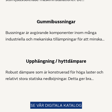
underhållsfria maskinfötterna säkerställer enkel och
exakt nivellering av maskiner och finns i många olika
utföranden.
Gummibussningar
Bussningar är avgörande komponenter inom många
industriella och mekaniska tillämpningar för att minska
vibrationer och fungera som fästelement.
Upphängning / hyttdämpare
Robust dämpare som är konstruerad för höga laster och
relativt stora statiska nedböjningar. Detta ger bra
förutsättningar för att kontrollera rörelser orsakade av
motorer eller annan utrustning.
SE VÅR DIGITALA KATALOG