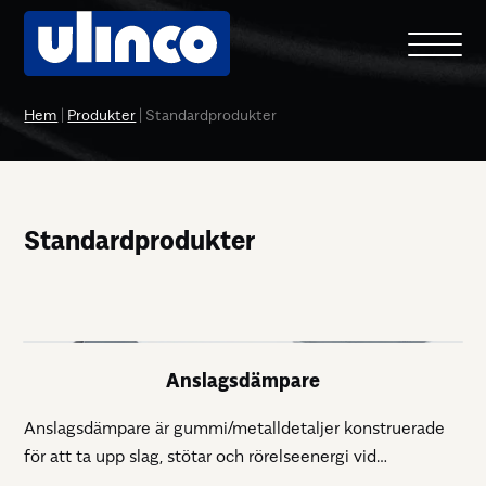
Hem
|
Produkter
|
Standardprodukter
Standardprodukter
Anslagsdämpare
Anslagsdämpare är gummi/metalldetaljer konstruerade
för att ta upp slag, stötar och rörelseenergi vid
mekaniska anslag. De arbetar främst i