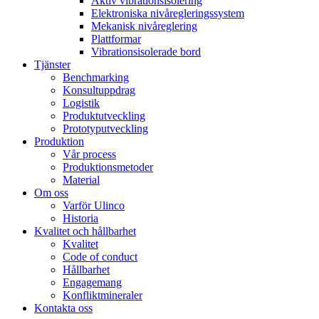
Aktiv vibrationsisolering
Elektroniska nivåregleringssystem
Mekanisk nivåreglering
Plattformar
Vibrationsisolerade bord
Tjänster
Benchmarking
Konsultuppdrag
Logistik
Produktutveckling
Prototyputveckling
Produktion
Vår process
Produktionsmetoder
Material
Om oss
Varför Ulinco
Historia
Kvalitet och hållbarhet
Kvalitet
Code of conduct
Hållbarhet
Engagemang
Konfliktmineraler
Kontakta oss