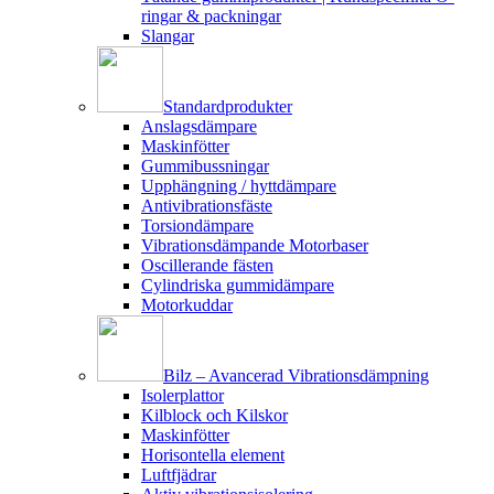
ringar & packningar
Slangar
Standardprodukter
Anslagsdämpare
Maskinfötter
Gummibussningar
Upphängning / hyttdämpare
Antivibrationsfäste
Torsiondämpare
Vibrationsdämpande Motorbaser
Oscillerande fästen
Cylindriska gummidämpare
Motorkuddar
Bilz – Avancerad Vibrationsdämpning
Isolerplattor
Kilblock och Kilskor
Maskinfötter
Horisontella element
Luftfjädrar