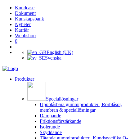
Kundcase
Dokument
Kunskapsbank
Nyheter
Karriär
Webbshop
0
English (UK)
Svenska
Produkter
Speciallösningar
Uppblåsbara gummiprodukter | Rörblåsor,
membran & speciallösningar
Dämpande
Friktionsförstärkande
Isolerande
Skyddande
Tätande gummiprodukter | Kundspecifika O-