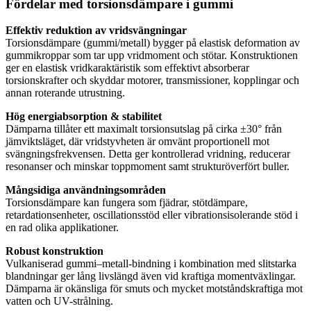
Fördelar med torsionsdämpare i gummi
Effektiv reduktion av vridsvängningar
Torsionsdämpare (gummi/metall) bygger på elastisk deformation av
gummikroppar som tar upp vridmoment och stötar. Konstruktionen
ger en elastisk vridkaraktäristik som effektivt absorberar
torsionskrafter och skyddar motorer, transmissioner, kopplingar och
annan roterande utrustning.
Hög energiabsorption & stabilitet
Dämparna tillåter ett maximalt torsionsutslag på cirka ±30° från
jämviktsläget, där vridstyvheten är omvänt proportionell mot
svängningsfrekvensen. Detta ger kontrollerad vridning, reducerar
resonanser och minskar toppmoment samt strukturöverfört buller.
Mångsidiga användningsområden
Torsionsdämpare kan fungera som fjädrar, stötdämpare,
retardationsenheter, oscillationsstöd eller vibrationsisolerande stöd i
en rad olika applikationer.
Robust konstruktion
Vulkaniserad gummi–metall-bindning i kombination med slitstarka
blandningar ger lång livslängd även vid kraftiga momentväxlingar.
Dämparna är okänsliga för smuts och mycket motståndskraftiga mot
vatten och UV-strålning.