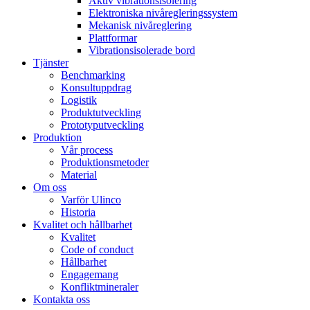
Aktiv vibrationsisolering
Elektroniska nivåregleringssystem
Mekanisk nivåreglering
Plattformar
Vibrationsisolerade bord
Tjänster
Benchmarking
Konsultuppdrag
Logistik
Produktutveckling
Prototyputveckling
Produktion
Vår process
Produktionsmetoder
Material
Om oss
Varför Ulinco
Historia
Kvalitet och hållbarhet
Kvalitet
Code of conduct
Hållbarhet
Engagemang
Konfliktmineraler
Kontakta oss