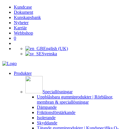
Kundcase
Dokument
Kunskapsbank
Nyheter
Karriär
Webbshop
0
English (UK)
Svenska
Produkter
Speciallösningar
Uppblåsbara gummiprodukter | Rörblåsor,
membran & speciallösningar
Dämpande
Friktionsförstärkande
Isolerande
Skyddande
Tätande gummiprodukter | Kundspecifika O-