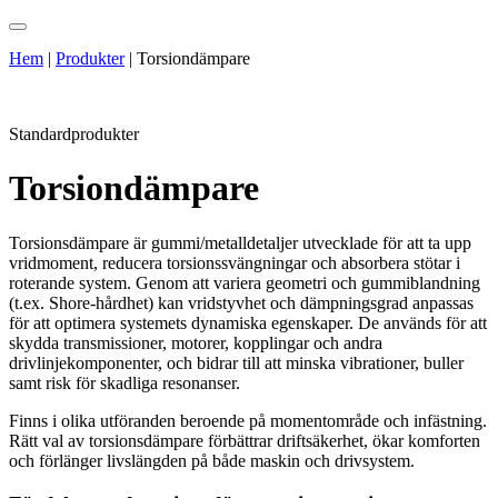
Hem
|
Produkter
|
Torsiondämpare
Standardprodukter
Torsiondämpare
Torsionsdämpare är gummi/metalldetaljer utvecklade för att ta upp
vridmoment, reducera torsionssvängningar och absorbera stötar i
roterande system. Genom att variera geometri och gummiblandning
(t.ex. Shore-hårdhet) kan vridstyvhet och dämpningsgrad anpassas
för att optimera systemets dynamiska egenskaper. De används för att
skydda transmissioner, motorer, kopplingar och andra
drivlinjekomponenter, och bidrar till att minska vibrationer, buller
samt risk för skadliga resonanser.
Finns i olika utföranden beroende på momentområde och infästning.
Rätt val av torsionsdämpare förbättrar driftsäkerhet, ökar komforten
och förlänger livslängden på både maskin och drivsystem.