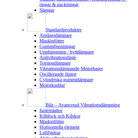
ringar & packningar
Slangar
Standardprodukter
Anslagsdämpare
Maskinfötter
Gummibussningar
Upphängning / hyttdämpare
Antivibrationsfäste
Torsiondämpare
Vibrationsdämpande Motorbaser
Oscillerande fästen
Cylindriska gummidämpare
Motorkuddar
Bilz – Avancerad Vibrationsdämpning
Isolerplattor
Kilblock och Kilskor
Maskinfötter
Horisontella element
Luftfjädrar