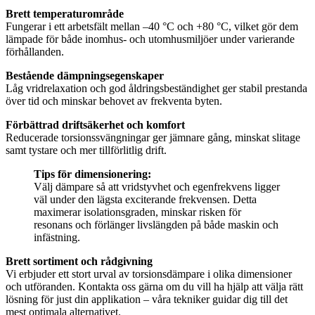
Brett temperaturområde
Fungerar i ett arbetsfält mellan –40 °C och +80 °C, vilket gör dem
lämpade för både inomhus- och utomhusmiljöer under varierande
förhållanden.
Bestående dämpningsegenskaper
Låg vridrelaxation och god åldringsbeständighet ger stabil prestanda
över tid och minskar behovet av frekventa byten.
Förbättrad driftsäkerhet och komfort
Reducerade torsionssvängningar ger jämnare gång, minskat slitage
samt tystare och mer tillförlitlig drift.
Tips för dimensionering:
Välj dämpare så att vridstyvhet och egenfrekvens ligger
väl under den lägsta exciterande frekvensen. Detta
maximerar isolationsgraden, minskar risken för
resonans och förlänger livslängden på både maskin och
infästning.
Brett sortiment och rådgivning
Vi erbjuder ett stort urval av torsionsdämpare i olika dimensioner
och utföranden. Kontakta oss gärna om du vill ha hjälp att välja rätt
lösning för just din applikation – våra tekniker guidar dig till det
mest optimala alternativet.