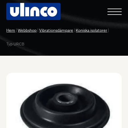
Hem
|
Webbshop
|
Vibrationsdämpare
|
Koniska isolatorer
|
Typ URCB