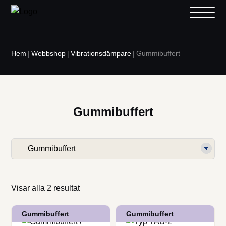
Hem
|
Webbshop
|
Vibrationsdämpare
|
Gummibuffert
Gummibuffert
/webbshop/
webbshop/kategori
Visar alla 2 resultat
Gummibuffert
Gummibuffert
Den
Den