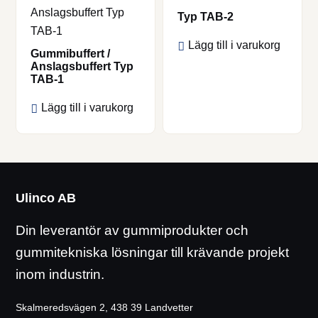
här
här
Typ TAB-2
produkten
produkten
Lägg till i varukorg
har
har
Gummibuffert /
Anslagsbuffert Typ
flera
flera
TAB-1
varianter.
varianter.
De
De
Lägg till i varukorg
olika
olika
alternativen
alternativen
kan
kan
väljas
väljas
på
på
Ulinco AB
produktsidan
produktsidan
Din leverantör av gummiprodukter och
gummitekniska lösningar till krävande projekt
inom industrin.
Skalmeredsvägen 2, 438 39 Landvetter