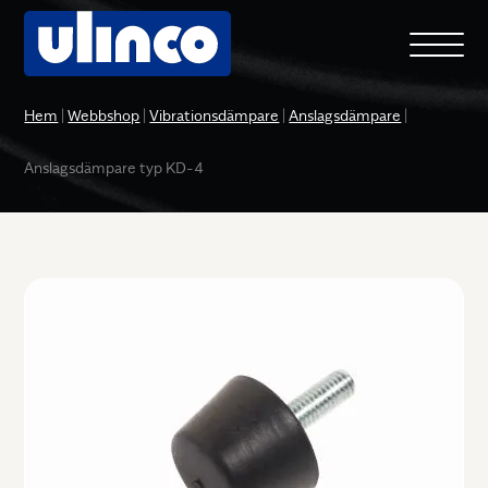
Hem
|
Webbshop
|
Vibrationsdämpare
|
Anslagsdämpare
|
Anslagsdämpare typ KD-4