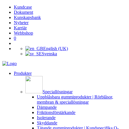
Kundcase
Dokument
Kunskapsbank
Nyheter
Karriär
Webbshop
0
English (UK)
Svenska
Produkter
Speciallösningar
Uppblåsbara gummiprodukter | Rörblåsor,
membran & speciallösningar
Dämpande
Friktionsförstärkande
Isolerande
Skyddande
Tätande gummiprodukter | Kundspecifika O-