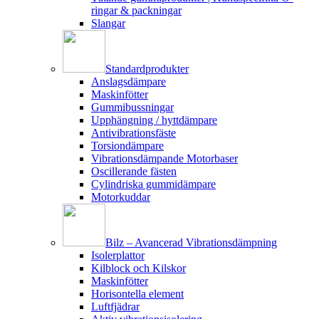
ringar & packningar
Slangar
Standardprodukter
Anslagsdämpare
Maskinfötter
Gummibussningar
Upphängning / hyttdämpare
Antivibrationsfäste
Torsiondämpare
Vibrationsdämpande Motorbaser
Oscillerande fästen
Cylindriska gummidämpare
Motorkuddar
Bilz – Avancerad Vibrationsdämpning
Isolerplattor
Kilblock och Kilskor
Maskinfötter
Horisontella element
Luftfjädrar