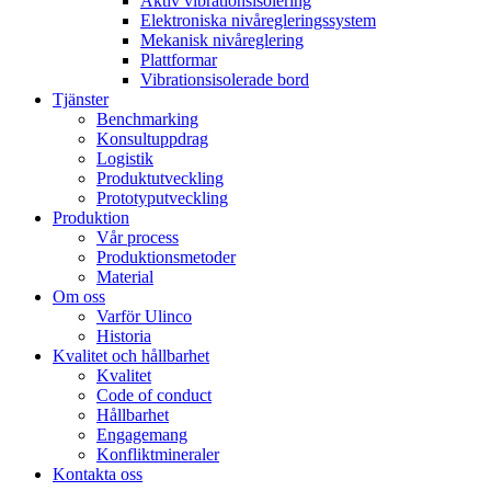
Aktiv vibrationsisolering
Elektroniska nivåregleringssystem
Mekanisk nivåreglering
Plattformar
Vibrationsisolerade bord
Tjänster
Benchmarking
Konsultuppdrag
Logistik
Produktutveckling
Prototyputveckling
Produktion
Vår process
Produktionsmetoder
Material
Om oss
Varför Ulinco
Historia
Kvalitet och hållbarhet
Kvalitet
Code of conduct
Hållbarhet
Engagemang
Konfliktmineraler
Kontakta oss