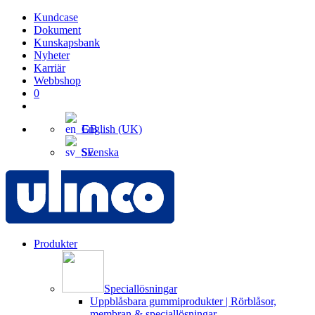
Kundcase
Dokument
Kunskapsbank
Nyheter
Karriär
Webbshop
0
English (UK)
Svenska
Produkter
Speciallösningar
Uppblåsbara gummiprodukter | Rörblåsor,
membran & speciallösningar