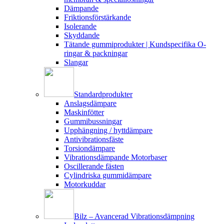
Dämpande
Friktionsförstärkande
Isolerande
Skyddande
Tätande gummiprodukter | Kundspecifika O-
ringar & packningar
Slangar
Standardprodukter
Anslagsdämpare
Maskinfötter
Gummibussningar
Upphängning / hyttdämpare
Antivibrationsfäste
Torsiondämpare
Vibrationsdämpande Motorbaser
Oscillerande fästen
Cylindriska gummidämpare
Motorkuddar
Bilz – Avancerad Vibrationsdämpning