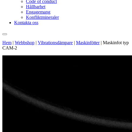
Code of conduct
Hållbarhet
Engagemang
Konfliktmineraler
Kontakta oss
Hem
|
Webbshop
|
Vibrationsdämpare
|
Maskinfötter
|
Maskinfot typ
CAM-2