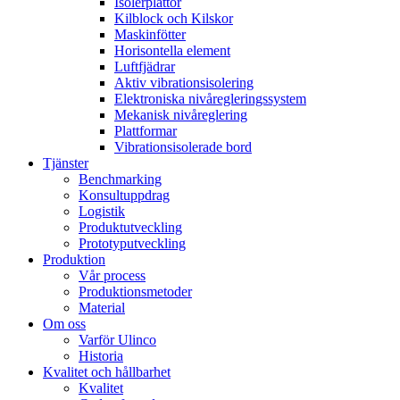
Isolerplattor
Kilblock och Kilskor
Maskinfötter
Horisontella element
Luftfjädrar
Aktiv vibrationsisolering
Elektroniska nivåregleringssystem
Mekanisk nivåreglering
Plattformar
Vibrationsisolerade bord
Tjänster
Benchmarking
Konsultuppdrag
Logistik
Produktutveckling
Prototyputveckling
Produktion
Vår process
Produktionsmetoder
Material
Om oss
Varför Ulinco
Historia
Kvalitet och hållbarhet
Kvalitet