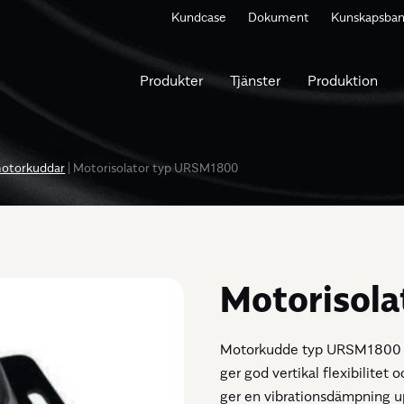
Kundcase
Dokument
Kunskapsba
Produkter
Tjänster
Produktion
motorkuddar
|
Motorisolator typ URSM1800
Motorisol
Motorkudde typ URSM1800 utn
ger god vertikal flexibilitet 
ger en vibrationsdämpning up