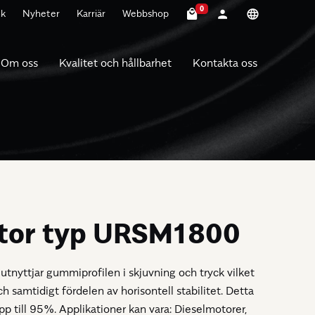
0
nk
Nyheter
Karriär
Webbshop
Om oss
Kvalitet och hållbarhet
Kontakta oss
ator typ URSM1800
yttjar gummiprofilen i skjuvning och tryck vilket
och samtidigt fördelen av horisontell stabilitet. Detta
p till 95%. Applikationer kan vara: Dieselmotorer,