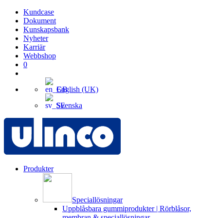
Kundcase
Dokument
Kunskapsbank
Nyheter
Karriär
Webbshop
0
English (UK)
Svenska
Produkter
Speciallösningar
Uppblåsbara gummiprodukter | Rörblåsor,
membran & speciallösningar