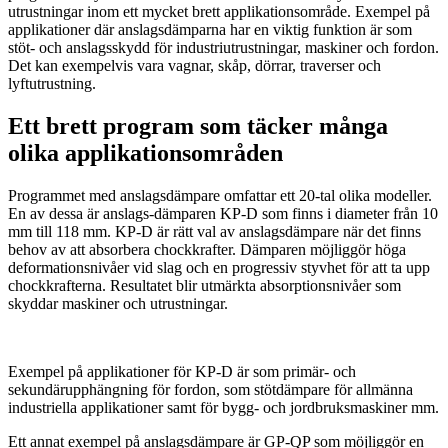
utrustningar inom ett mycket brett applikationsområde. Exempel på
applikationer där anslagsdämparna har en viktig funktion är som
stöt- och anslagsskydd för industriutrustningar, maskiner och fordon.
Det kan exempelvis vara vagnar, skåp, dörrar, traverser och
lyftutrustning.
Ett brett program som täcker många
olika applikationsområden
Programmet med anslagsdämpare omfattar ett 20-tal olika modeller.
En av dessa är anslags-dämparen KP-D som finns i diameter från 10
mm till 118 mm. KP-D är rätt val av anslagsdämpare när det finns
behov av att absorbera chockkrafter. Dämparen möjliggör höga
deformationsnivåer vid slag och en progressiv styvhet för att ta upp
chockkrafterna. Resultatet blir utmärkta absorptionsnivåer som
skyddar maskiner och utrustningar.
Exempel på applikationer för KP-D är som primär- och
sekundärupphängning för fordon, som stötdämpare för allmänna
industriella applikationer samt för bygg- och jordbruksmaskiner mm.
Ett annat exempel på anslagsdämpare är GP-QP som möjliggör en