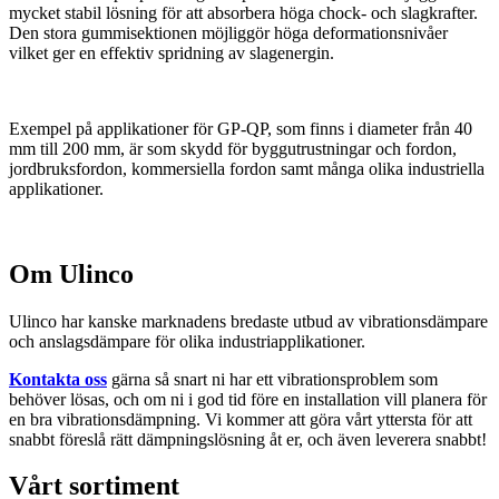
mycket stabil lösning för att absorbera höga chock- och slagkrafter.
Den stora gummisektionen möjliggör höga deformationsnivåer
vilket ger en effektiv spridning av slagenergin.
Exempel på applikationer för GP-QP, som finns i diameter från 40
mm till 200 mm, är som skydd för byggutrustningar och fordon,
jordbruksfordon, kommersiella fordon samt många olika industriella
applikationer.
Om Ulinco
Ulinco har kanske marknadens bredaste utbud av vibrationsdämpare
och anslagsdämpare för olika industriapplikationer.
Kontakta oss
gärna så snart ni har ett vibrationsproblem som
behöver lösas, och om ni i god tid före en installation vill planera för
en bra vibrationsdämpning. Vi kommer att göra vårt yttersta för att
snabbt föreslå rätt dämpningslösning åt er, och även leverera snabbt!
Vårt sortiment