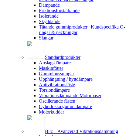
Dämpande
Friktionsförstärkande
Isolerande
Skyddande
Tätande gummiprodukter | Kundspecifika O-
ringar & packningar
Slangar
Standardprodukter
Anslagsdämpare
Maskinfötter
Gummibussningar
Upphängning / hyttdämpare
Antivibrationsfäste
Torsiondämpare
Vibrationsdämpande Motorbaser
Oscillerande fästen
Cylindriska gummidämpare
Motorkuddar
Bilz – Avancerad Vibrationsdämpning