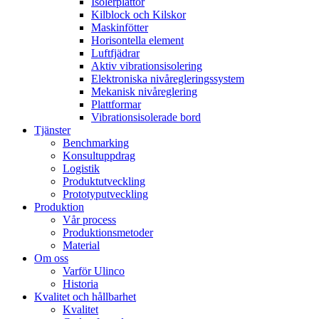
Isolerplattor
Kilblock och Kilskor
Maskinfötter
Horisontella element
Luftfjädrar
Aktiv vibrationsisolering
Elektroniska nivåregleringssystem
Mekanisk nivåreglering
Plattformar
Vibrationsisolerade bord
Tjänster
Benchmarking
Konsultuppdrag
Logistik
Produktutveckling
Prototyputveckling
Produktion
Vår process
Produktionsmetoder
Material
Om oss
Varför Ulinco
Historia
Kvalitet och hållbarhet
Kvalitet