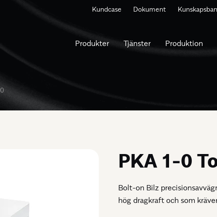
Kundcase
Dokument
Kunskapsba
Produkter
Tjänster
Produktion
-0
PKA 1-0 To
Bolt-on Bilz precisionsavväg
hög dragkraft och som kräve