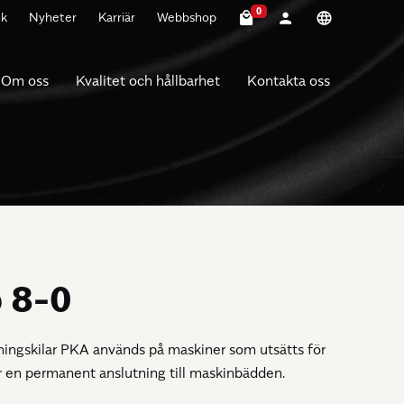
0
nk
Nyheter
Karriär
Webbshop
Om oss
Kvalitet och hållbarhet
Kontakta oss
 8-0
ningskilar PKA används på maskiner som utsätts för
r en permanent anslutning till maskinbädden.