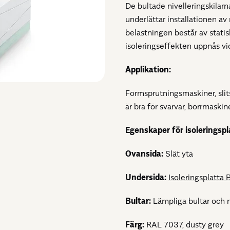
De bultade nivelleringskilarna
underlättar installationen a
belastningen består av stati
isoleringseffekten uppnås v
Applikation:
Formsprutningsmaskiner, slit
är bra för svarvar, borrmaski
Egenskaper för isoleringspl
Ovansida:
Slät yta
Undersida:
Isoleringsplatta 
Bultar:
Lämpliga bultar och 
Färg:
RAL 7037, dusty grey