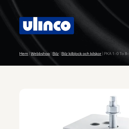
Hem
|
Webbshop
|
Bilz
|
Bilz kilblock och kilskor
|
PKA 1-0 To 8